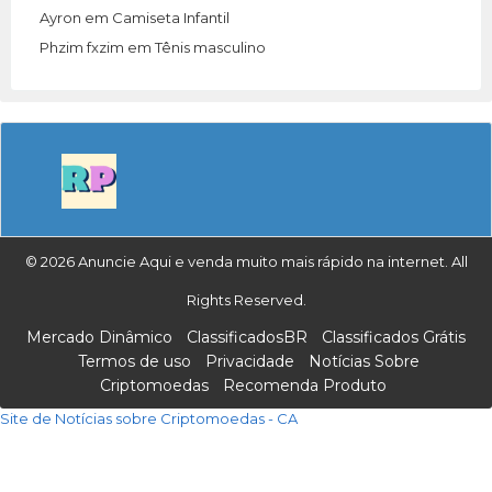
Ayron
em
Camiseta Infantil
Phzim fxzim
em
Tênis masculino
© 2026 Anuncie Aqui e venda muito mais rápido na internet. All
Rights Reserved.
Mercado Dinâmico
ClassificadosBR
Classificados Grátis
Termos de uso
Privacidade
Notícias Sobre
Criptomoedas
Recomenda Produto
Site de Notícias sobre Criptomoedas - CA