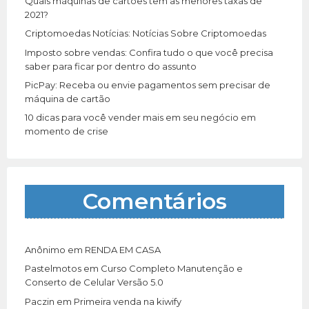
Quais máquinas de cartões tem as menores taxas de
:
2021?
Criptomoedas Notícias: Notícias Sobre Criptomoedas
Imposto sobre vendas: Confira tudo o que você precisa
saber para ficar por dentro do assunto
PicPay: Receba ou envie pagamentos sem precisar de
máquina de cartão
10 dicas para você vender mais em seu negócio em
momento de crise
Comentários
Anônimo
em
RENDA EM CASA
Pastelmotos
em
Curso Completo Manutenção e
Conserto de Celular Versão 5.0
Paczin
em
Primeira venda na kiwify