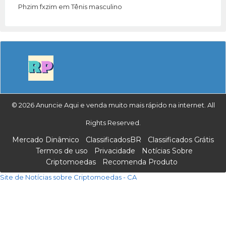
Phzim fxzim
em
Tênis masculino
© 2026 Anuncie Aqui e venda muito mais rápido na internet. All
Rights Reserved.
Mercado Dinâmico
ClassificadosBR
Classificados Grátis
Termos de uso
Privacidade
Notícias Sobre
Criptomoedas
Recomenda Produto
Site de Notícias sobre Criptomoedas - CA