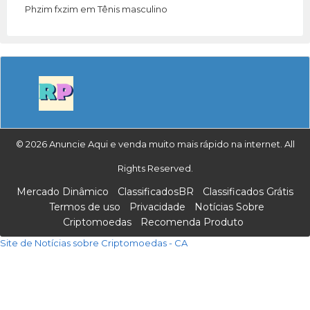
Phzim fxzim
em
Tênis masculino
© 2026 Anuncie Aqui e venda muito mais rápido na internet. All
Rights Reserved.
Mercado Dinâmico
ClassificadosBR
Classificados Grátis
Termos de uso
Privacidade
Notícias Sobre
Criptomoedas
Recomenda Produto
Site de Notícias sobre Criptomoedas - CA