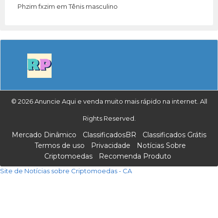
Phzim fxzim
em
Tênis masculino
© 2026 Anuncie Aqui e venda muito mais rápido na internet. All
Rights Reserved.
Mercado Dinâmico
ClassificadosBR
Classificados Grátis
Termos de uso
Privacidade
Notícias Sobre
Criptomoedas
Recomenda Produto
Site de Notícias sobre Criptomoedas - CA