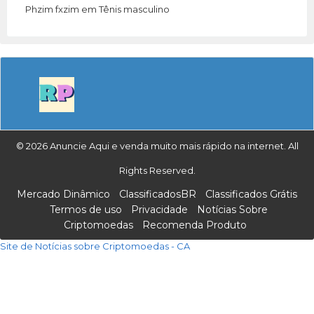
Phzim fxzim
em
Tênis masculino
© 2026 Anuncie Aqui e venda muito mais rápido na internet. All
Rights Reserved.
Mercado Dinâmico
ClassificadosBR
Classificados Grátis
Termos de uso
Privacidade
Notícias Sobre
Criptomoedas
Recomenda Produto
Site de Notícias sobre Criptomoedas - CA