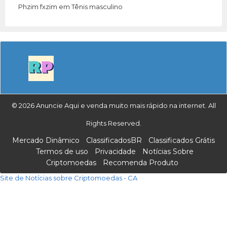
Phzim fxzim
em
Tênis masculino
© 2026 Anuncie Aqui e venda muito mais rápido na internet. All
Rights Reserved.
Mercado Dinâmico
ClassificadosBR
Classificados Grátis
Termos de uso
Privacidade
Notícias Sobre
Criptomoedas
Recomenda Produto
Site de Notícias sobre Criptomoedas - CA