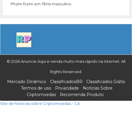
Phzim fxzim
em
Tênis masculino
© 2026 Anuncie Aqui e venda muito mais rápido na internet. All
Rights Reserved.
Mercado Dinâmico
ClassificadosBR
Classificados Grátis
Termos de uso
Privacidade
Notícias Sobre
Criptomoedas
Recomenda Produto
Site de Notícias sobre Criptomoedas - CA