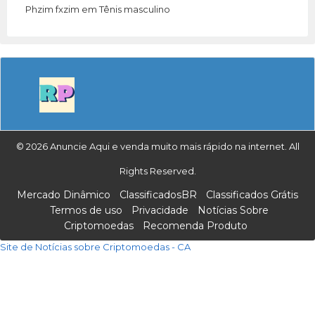
Phzim fxzim
em
Tênis masculino
© 2026 Anuncie Aqui e venda muito mais rápido na internet. All
Rights Reserved.
Mercado Dinâmico
ClassificadosBR
Classificados Grátis
Termos de uso
Privacidade
Notícias Sobre
Criptomoedas
Recomenda Produto
Site de Notícias sobre Criptomoedas - CA