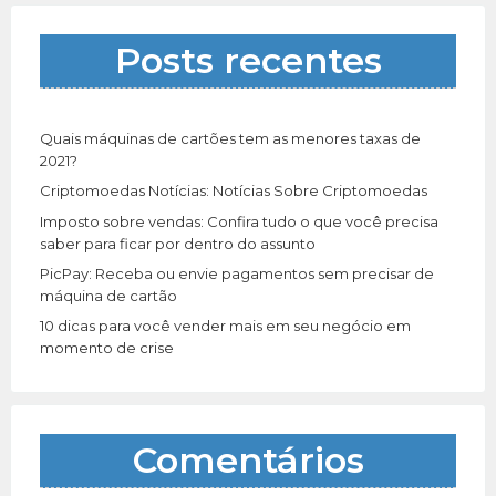
s
a
Posts recentes
r
p
o
r
Quais máquinas de cartões tem as menores taxas de
:
2021?
Criptomoedas Notícias: Notícias Sobre Criptomoedas
Imposto sobre vendas: Confira tudo o que você precisa
saber para ficar por dentro do assunto
PicPay: Receba ou envie pagamentos sem precisar de
máquina de cartão
10 dicas para você vender mais em seu negócio em
momento de crise
Comentários