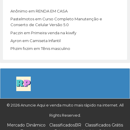
Anônimo
em
RENDA EM CASA
Pastelmotos
em
Curso Completo Manutenção e
Conserto de Celular Versão 5.0
Paczin
em
Primeira venda na kiwify
Ayron
em
Camiseta Infantil
Phzim fxzim
em
Tênis masculino
© 2026 Anuncie Aqui e venda muito mais rápido na internet. All
Rights Reserved.
Mercado Dinâmico
ClassificadosBR
Classificados Grátis