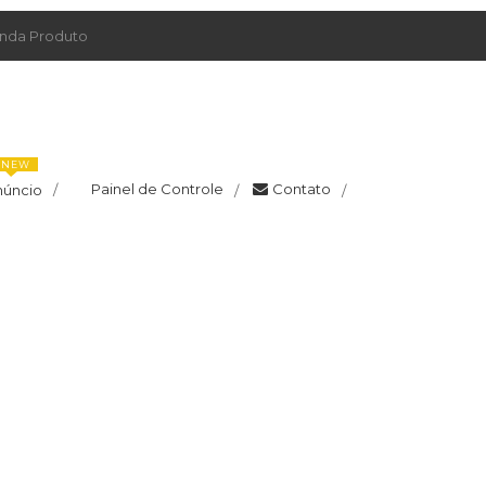
da Produto
NEW
Painel de Controle
Contato
núncio
/
/
/