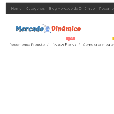
Home
Categories
Blog Mercado do Dinâmico
Recomen
HOT
Nossos Planos
Recomenda Produto
/
Como criar meu a
/