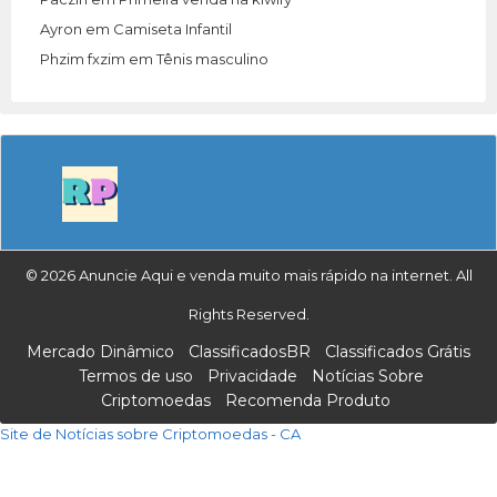
Ayron
em
Camiseta Infantil
Phzim fxzim
em
Tênis masculino
© 2026 Anuncie Aqui e venda muito mais rápido na internet. All
Rights Reserved.
Mercado Dinâmico
ClassificadosBR
Classificados Grátis
Termos de uso
Privacidade
Notícias Sobre
Criptomoedas
Recomenda Produto
Site de Notícias sobre Criptomoedas - CA