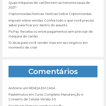
r
Quais máquinas de cartões tem as menores taxas de
:
2021?
Criptomoedas Notícias: Notícias Sobre Criptomoedas
Imposto sobre vendas: Confira tudo o que você precisa
saber para ficar por dentro do assunto
PicPay: Receba ou envie pagamentos sem precisar de
máquina de cartão
10 dicas para você vender mais em seu negócio em
momento de crise
Comentários
Anônimo
em
RENDA EM CASA
Pastelmotos
em
Curso Completo Manutenção e
Conserto de Celular Versão 5.0
Paczin
em
Primeira venda na kiwify