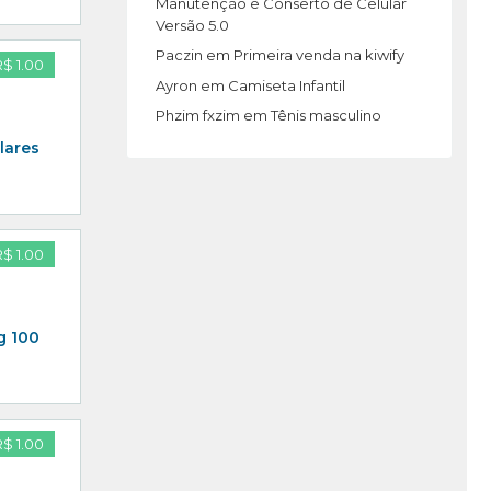
Manutenção e Conserto de Celular
Versão 5.0
Paczin
em
Primeira venda na kiwify
R$ 1.00
Ayron
em
Camiseta Infantil
Phzim fxzim
em
Tênis masculino
lares
R$ 1.00
g 100
R$ 1.00