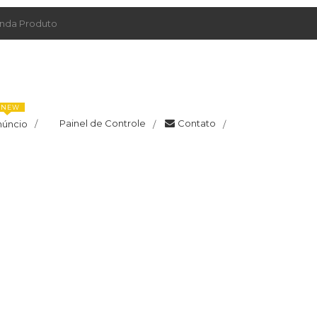
da Produto
NEW
Painel de Controle
Contato
núncio
/
/
/