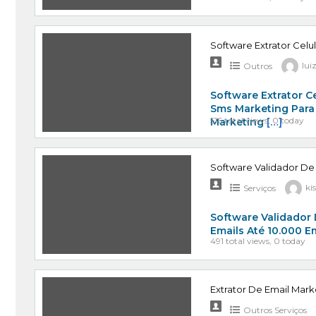
Software Extrator Celu
Outros
lui
Software Extrator C
Sms Marketing Para
516 total views, 0 today
Marketing
[…]
Software Validador De
Serviços
ki
Software Validador 
Emails Até 10.000 E
491 total views, 0 today
Extrator De Email Mark
Outros Serviços