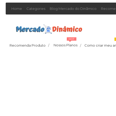
Home
Categories
Blog Mercado do Dinâmico
Recomen
HOT
Nossos Planos
Recomenda Produto
/
Como criar meu a
/