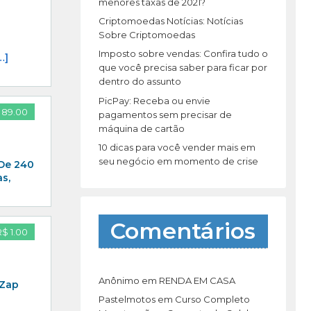
r
menores taxas de 2021?
:
Criptomoedas Notícias: Notícias
Sobre Criptomoedas
Imposto sobre vendas: Confira tudo o
…]
que você precisa saber para ficar por
dentro do assunto
PicPay: Receba ou envie
 89.00
pagamentos sem precisar de
máquina de cartão
10 dicas para você vender mais em
seu negócio em momento de crise
 De 240
s,
Comentários
R$ 1.00
Anônimo
em
RENDA EM CASA
 Zap
Pastelmotos
em
Curso Completo