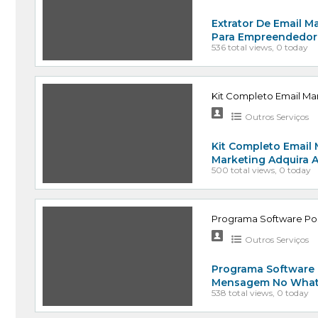
Extrator De Email Ma
Para Empreendedore
536 total views, 0 today
Kit Completo Email M
Outros Serviços
Kit Completo Email
Marketing Adquira 
500 total views, 0 today
Programa Software Po
Outros Serviços
Programa Software 
Mensagem No Whats
538 total views, 0 today