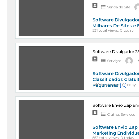
Venda de Site
Software Divulgador
Milhares De Sites e
531 total views, 0 today
Software Divulgador 25
Serviços
Software Divulgador
Classificados Gratu
460 total views, 0 today
Pequnenas
[…]
Software Envio Zap Env
Outros Serviços
Software Envio Zap
Marketing Endividu
552 total views, 0 today