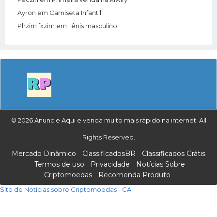
Ayron
em
Camiseta Infantil
Phzim fxzim
em
Tênis masculino
© 2026 Anuncie Aqui e venda muito mais rápido na internet. All
Rights Reserved.
Mercado Dinâmico
ClassificadosBR
Classificados Grátis
Termos de uso
Privacidade
Notícias Sobre
Criptomoedas
Recomenda Produto
Site de Notícias sobre Criptomoedas - CA