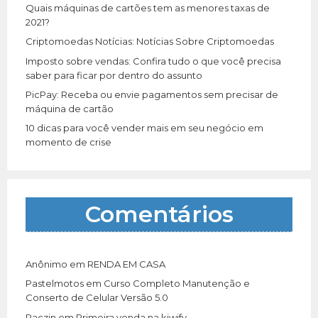
r
Quais máquinas de cartões tem as menores taxas de
:
2021?
Criptomoedas Notícias: Notícias Sobre Criptomoedas
Imposto sobre vendas: Confira tudo o que você precisa
saber para ficar por dentro do assunto
PicPay: Receba ou envie pagamentos sem precisar de
máquina de cartão
10 dicas para você vender mais em seu negócio em
momento de crise
Comentários
Anônimo
em
RENDA EM CASA
Pastelmotos
em
Curso Completo Manutenção e
Conserto de Celular Versão 5.0
Paczin
em
Primeira venda na kiwify