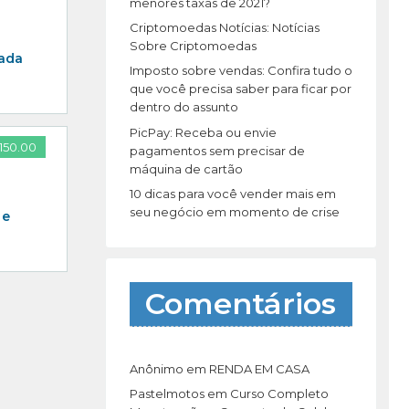
r
menores taxas de 2021?
:
Criptomoedas Notícias: Notícias
Sobre Criptomoedas
cada
Imposto sobre vendas: Confira tudo o
que você precisa saber para ficar por
dentro do assunto
PicPay: Receba ou envie
150.00
pagamentos sem precisar de
máquina de cartão
10 dicas para você vender mais em
seu negócio em momento de crise
 e
Comentários
Anônimo
em
RENDA EM CASA
Pastelmotos
em
Curso Completo