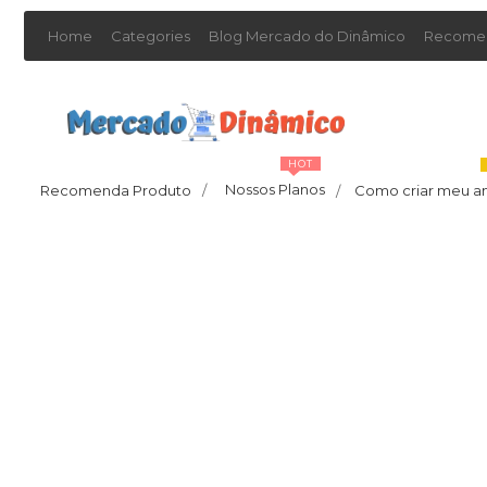
Home
Categories
Blog Mercado do Dinâmico
Recomen
HOT
Nossos Planos
Recomenda Produto
/
Como criar meu a
/