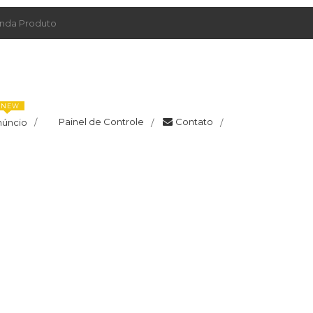
da Produto
NEW
Painel de Controle
Contato
núncio
/
/
/