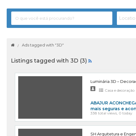
Ads tagged with "3D"
Listings tagged with 3D (3)
Luminária 3D – Decora
Casa e decoração
ABAJUR ACONCHEGA
mais seguras e aco
338 total views, 0 today
SH Arquitetura e Engen