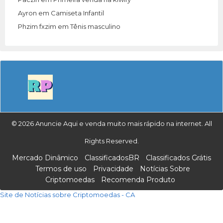
Ayron
em
Camiseta Infantil
Phzim fxzim
em
Tênis masculino
© 2026 Anuncie Aqui e venda muito mais rápido na internet. All
Rights Reserved.
Mercado Dinâmico
ClassificadosBR
Classificados Grátis
Termos de uso
Privacidade
Notícias Sobre
Criptomoedas
Recomenda Produto
Site de Notícias sobre Criptomoedas - CA