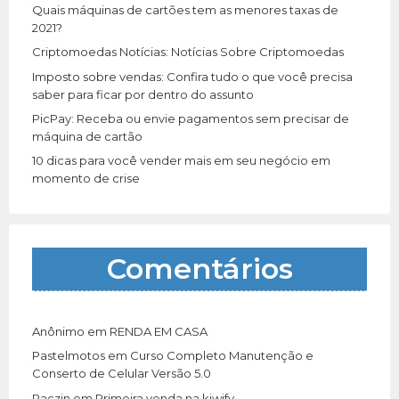
r
Quais máquinas de cartões tem as menores taxas de
:
2021?
Criptomoedas Notícias: Notícias Sobre Criptomoedas
Imposto sobre vendas: Confira tudo o que você precisa
saber para ficar por dentro do assunto
PicPay: Receba ou envie pagamentos sem precisar de
máquina de cartão
10 dicas para você vender mais em seu negócio em
momento de crise
Comentários
Anônimo
em
RENDA EM CASA
Pastelmotos
em
Curso Completo Manutenção e
Conserto de Celular Versão 5.0
Paczin
em
Primeira venda na kiwify