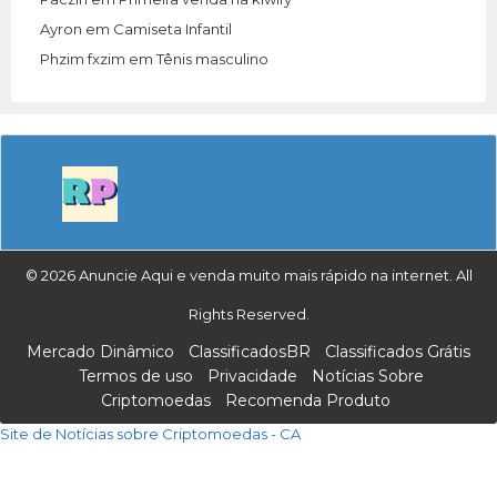
Ayron
em
Camiseta Infantil
Phzim fxzim
em
Tênis masculino
© 2026 Anuncie Aqui e venda muito mais rápido na internet. All
Rights Reserved.
Mercado Dinâmico
ClassificadosBR
Classificados Grátis
Termos de uso
Privacidade
Notícias Sobre
Criptomoedas
Recomenda Produto
Site de Notícias sobre Criptomoedas - CA