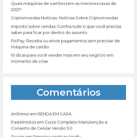
r
Quais máquinas de cartões tem as menores taxas de
:
2021?
Criptomoedas Notícias: Notícias Sobre Criptomoedas
Imposto sobre vendas: Confira tudo o que você precisa
saber para ficar por dentro do assunto
PicPay: Receba ou envie pagamentos sem precisar de
máquina de cartão
10 dicas para você vender mais em seu negócio em
momento de crise
Comentários
Anônimo
em
RENDA EM CASA
Pastelmotos
em
Curso Completo Manutenção e
Conserto de Celular Versão 5.0
Paczin
em
Primeira venda na kiwify