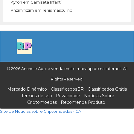
Ayron
em
Camiseta Infantil
Phzim fxzim
em
Tênis masculino
© 2026 Anuncie Aqui e venda muito mais rápido na internet. All
Rights Reserved.
Mercado Dinâmico
ClassificadosBR
Classificados Grátis
Termos de uso
Privacidade
Notícias Sobre
Criptomoedas
Recomenda Produto
Site de Notícias sobre Criptomoedas - CA