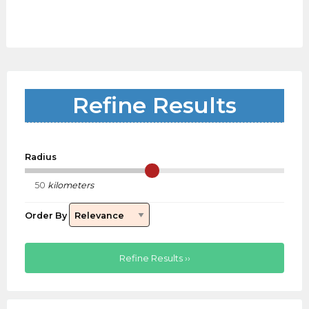
Refine Results
Radius
kilometers
Order By
Refine Results ››