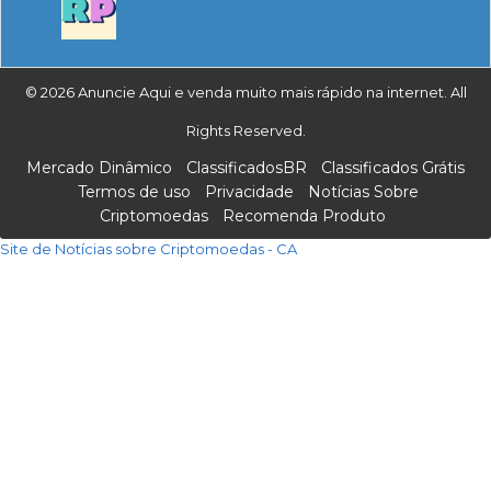
© 2026 Anuncie Aqui e venda muito mais rápido na internet. All
Rights Reserved.
Mercado Dinâmico
ClassificadosBR
Classificados Grátis
Termos de uso
Privacidade
Notícias Sobre
Criptomoedas
Recomenda Produto
Site de Notícias sobre Criptomoedas - CA