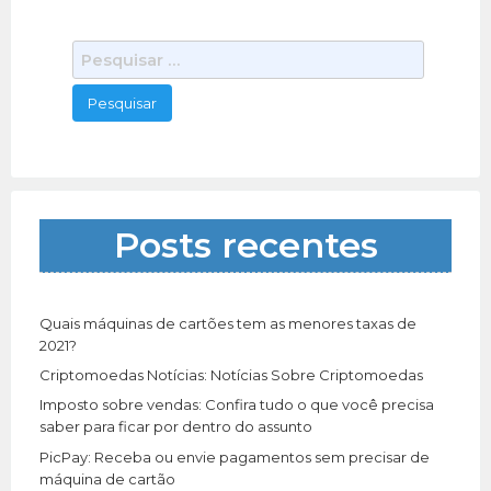
P
e
s
q
u
i
s
a
Posts recentes
r
p
o
r
Quais máquinas de cartões tem as menores taxas de
:
2021?
Criptomoedas Notícias: Notícias Sobre Criptomoedas
Imposto sobre vendas: Confira tudo o que você precisa
saber para ficar por dentro do assunto
PicPay: Receba ou envie pagamentos sem precisar de
máquina de cartão