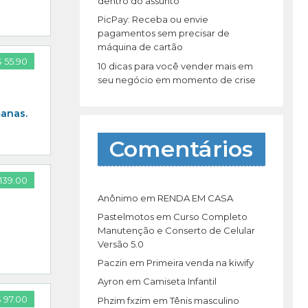
dentro do assunto
PicPay: Receba ou envie
pagamentos sem precisar de
máquina de cartão
 55.90
10 dicas para você vender mais em
seu negócio em momento de crise
manas.
Comentários
139.00
Anônimo
em
RENDA EM CASA
Pastelmotos
em
Curso Completo
Manutenção e Conserto de Celular
Versão 5.0
Paczin
em
Primeira venda na kiwify
Ayron
em
Camiseta Infantil
 97.00
Phzim fxzim
em
Tênis masculino