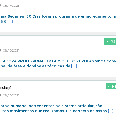
08/17/2021
Para Secar em 30 Dias foi um programa de emagrecimento m
le é
[…]
R$ 
08/16/2021
ILADORA PROFISSIONAL DO ABSOLUTO ZERO! Aprenda com
onal da área e domine as técnicas de
[…]
R$
iculações
08/16/2021
corpo humano, pertencentes ao sistema articular, são
uitos movimentos que realizamos. Ela conecta os ossos
[…]