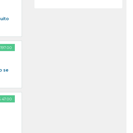
uito
197.00
o se
 47.00