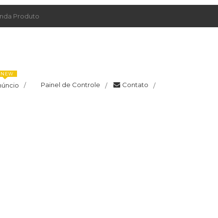
da Produto
NEW
Painel de Controle
Contato
núncio
/
/
/