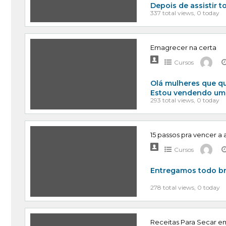
Depois de assistir t
337 total views, 0 today
Emagrecer na certa
Cursos
Olá mulheres que qu
Estou vendendo um
293 total views, 0 today
15 passos pra vencer a
Cursos
Entregamos todo br
278 total views, 0 today
Receitas Para Secar em