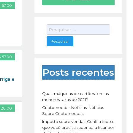
 67.00
P
e
s
q
u
 57.00
i
s
Posts recentes
a
rriga e
r
p
o
Quais máquinas de cartões tem as
r
menores taxas de 2021?
:
Criptomoedas Notícias: Notícias
 20.00
Sobre Criptomoedas
Imposto sobre vendas: Confira tudo o
que você precisa saber para ficar por