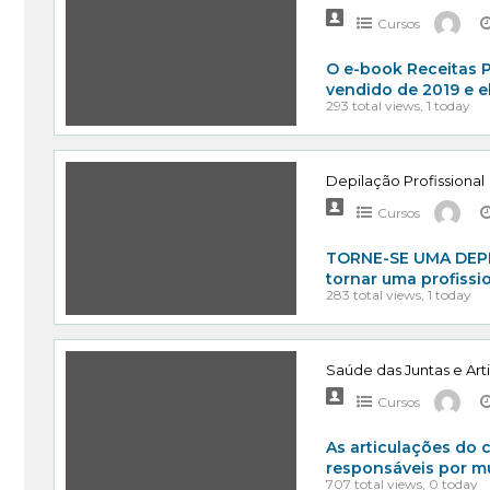
Cursos
O e-book Receitas 
vendido de 2019 e e
293 total views, 1 today
Depilação Profissional
Cursos
TORNE-SE UMA DEP
tornar uma profissi
283 total views, 1 today
Saúde das Juntas e Art
Cursos
As articulações do 
responsáveis por m
707 total views, 0 today