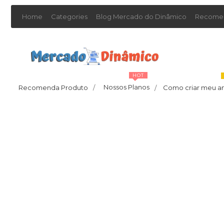
Home
Categories
Blog Mercado do Dinâmico
Recomen
HOT
Nossos Planos
Recomenda Produto
/
Como criar meu a
/