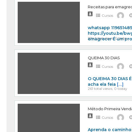
Receitas para emagre
Cursos
whatsapp 119651485
https://youtu.be/bwg
374 total views, 0 today
emagrecer É um pr
QUEIMA 30 DIAS
Cursos
O QUEIMA 30 DIAS É
acha ela feia
[…]
261 total views, 0 today
Método Primeira Venda
Cursos
Aprenda o caminho t