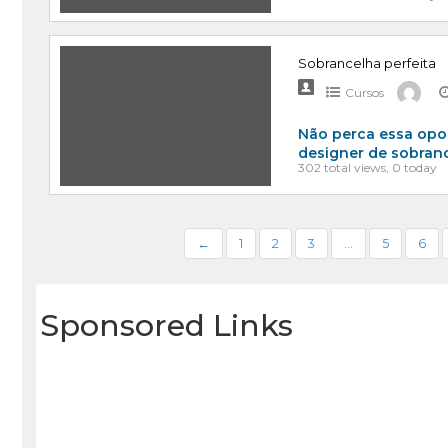
Sobrancelha perfeita
Cursos
Não perca essa opo
designer de sobran
302 total views, 0 today
←
1
2
3
…
5
6
Sponsored Links