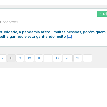
R$
08/16/2021
rtunidade, a pandemia afetou muitas pessoas, porém quem 
celha ganhou e está ganhando muito
[…]
7
8
9
10
11
…
19
20
21
→