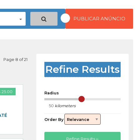
PUBLICAR ANÚNCIO
Page 8 of 21
Refine Results
 25.00
Radius
kilometers
ATÉ
Order By
Refine Results ››