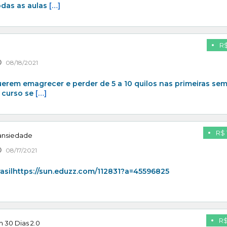
odas as aulas
[…]
R$
08/18/2021
erem emagrecer e perder de 5 a 10 quilos nas primeiras se
 curso se
[…]
R$ 
 ansiedade
08/17/2021
asilhttps://sun.eduzz.com/112831?a=45596825
R$
 30 Dias 2.0