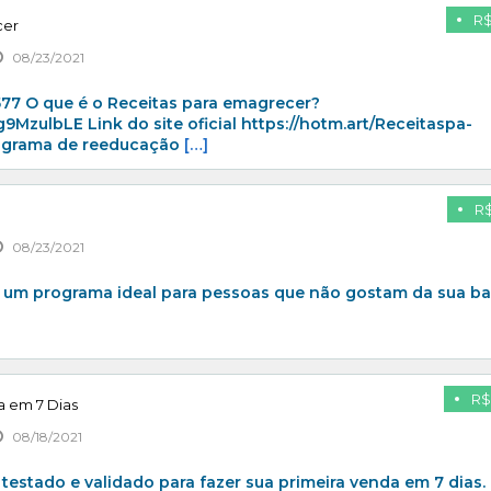
R$
cer
08/23/2021
77 O que é o Receitas para emagrecer?
9MzulbLE Link do site oficial https://hotm.art/Receitaspa-
ograma de reeducação
[…]
R$
08/23/2021
 um programa ideal para pessoas que não gostam da sua ba
R$
 em 7 Dias
08/18/2021
estado e validado para fazer sua primeira venda em 7 dias.