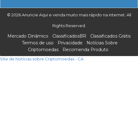
© 2026 Anuncie Aqui e venda muito mais rápido na internet. All
Rights Reserved.
Mercado Dinâmico
ClassificadosBR
Classificados Grátis
Termos de uso
Privacidade
Notícias Sobre
Criptomoedas
Recomenda Produto
Site de Notícias sobre Criptomoedas - CA