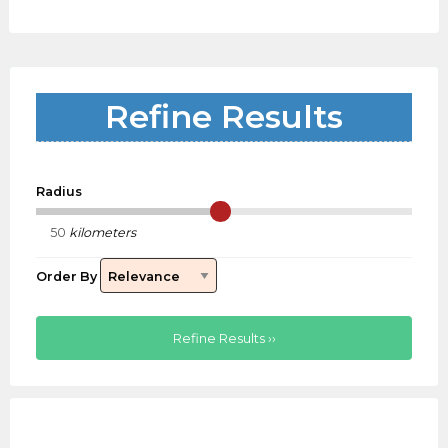
Refine Results
Radius
kilometers
Order By
Refine Results ››