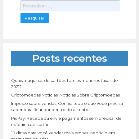
P
e
s
q
u
i
s
a
Posts recentes
r
p
o
r
Quais máquinas de cartões tem as menores taxas de
:
2021?
Criptomoedas Notícias: Notícias Sobre Criptomoedas
Imposto sobre vendas: Confira tudo o que você precisa
saber para ficar por dentro do assunto
PicPay: Receba ou envie pagamentos sem precisar de
máquina de cartão
10 dicas para você vender mais em seu negócio em
momento de crise