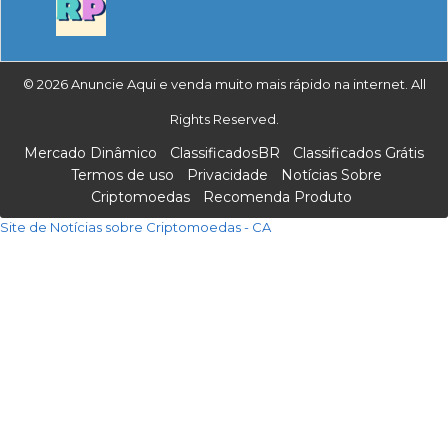
© 2026 Anuncie Aqui e venda muito mais rápido na internet. All
Rights Reserved.
Mercado Dinâmico
ClassificadosBR
Classificados Grátis
Termos de uso
Privacidade
Notícias Sobre
Criptomoedas
Recomenda Produto
Site de Notícias sobre Criptomoedas - CA