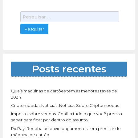
P
e
s
q
u
i
s
a
Posts recentes
r
p
o
r
Quais máquinas de cartões tem as menores taxas de
:
2021?
Criptomoedas Notícias: Notícias Sobre Criptomoedas
Imposto sobre vendas: Confira tudo o que você precisa
saber para ficar por dentro do assunto
PicPay: Receba ou envie pagamentos sem precisar de
máquina de cartão