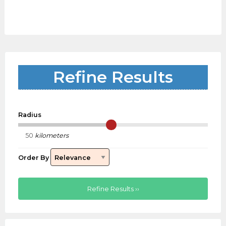
Refine Results
Radius
kilometers
Order By
Refine Results ››