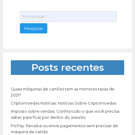
P
e
s
q
u
i
s
a
Posts recentes
r
p
o
r
Quais máquinas de cartões tem as menores taxas de
:
2021?
Criptomoedas Notícias: Notícias Sobre Criptomoedas
Imposto sobre vendas: Confira tudo o que você precisa
saber para ficar por dentro do assunto
PicPay: Receba ou envie pagamentos sem precisar de
máquina de cartão