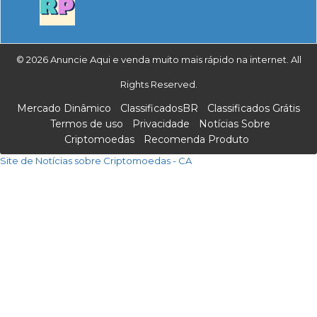
© 2026 Anuncie Aqui e venda muito mais rápido na internet. All
Rights Reserved.
Mercado Dinâmico
ClassificadosBR
Classificados Grátis
Termos de uso
Privacidade
Notícias Sobre
Criptomoedas
Recomenda Produto
Site de Notícias sobre Criptomoedas - CA