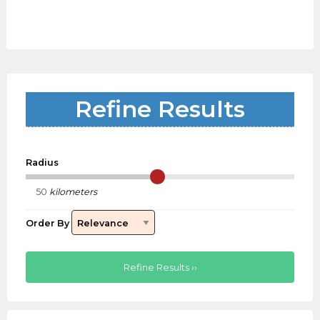
Refine Results
Radius
kilometers
Order By
Refine Results ››