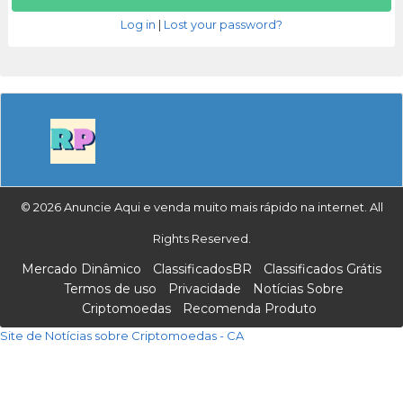
Log in
|
Lost your password?
© 2026 Anuncie Aqui e venda muito mais rápido na internet. All
Rights Reserved.
Mercado Dinâmico
ClassificadosBR
Classificados Grátis
Termos de uso
Privacidade
Notícias Sobre
Criptomoedas
Recomenda Produto
Site de Notícias sobre Criptomoedas - CA