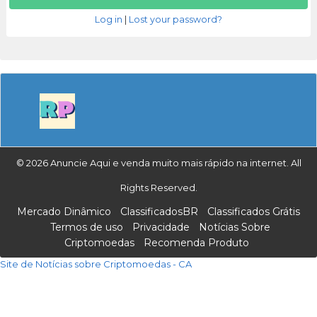
Log in
|
Lost your password?
© 2026 Anuncie Aqui e venda muito mais rápido na internet. All
Rights Reserved.
Mercado Dinâmico
ClassificadosBR
Classificados Grátis
Termos de uso
Privacidade
Notícias Sobre
Criptomoedas
Recomenda Produto
Site de Notícias sobre Criptomoedas - CA