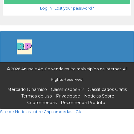
Log in
|
Lost your password?
© 2026 Anuncie Aqui e venda muito mais rápido na internet. All
Rights Reserved.
Mercado Dinâmico
ClassificadosBR
Classificados Grátis
Termos de uso
Privacidade
Notícias Sobre
Criptomoedas
Recomenda Produto
Site de Notícias sobre Criptomoedas - CA