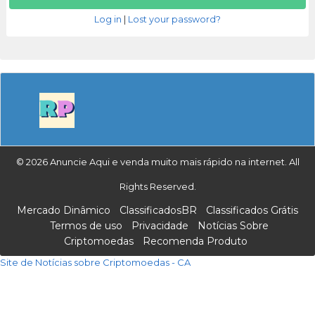
Log in
|
Lost your password?
© 2026 Anuncie Aqui e venda muito mais rápido na internet. All
Rights Reserved.
Mercado Dinâmico
ClassificadosBR
Classificados Grátis
Termos de uso
Privacidade
Notícias Sobre
Criptomoedas
Recomenda Produto
Site de Notícias sobre Criptomoedas - CA