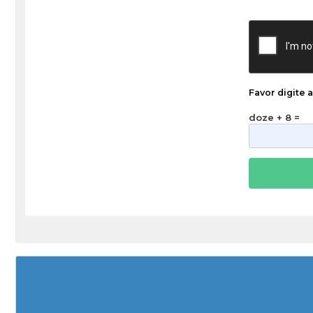
Favor digite 
doze + 8 =