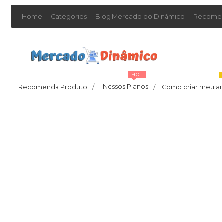
Home
Categories
Blog Mercado do Dinâmico
Recomen
HOT
Nossos Planos
Recomenda Produto
/
Como criar meu a
/