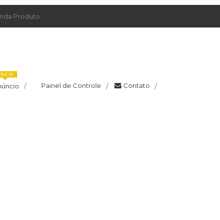
da Produto
NEW
Painel de Controle
Contato
núncio
/
/
/