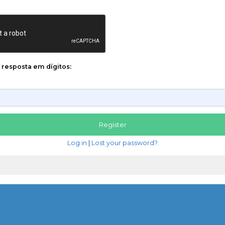
a resposta em dígitos:
Log in
|
Lost your password?