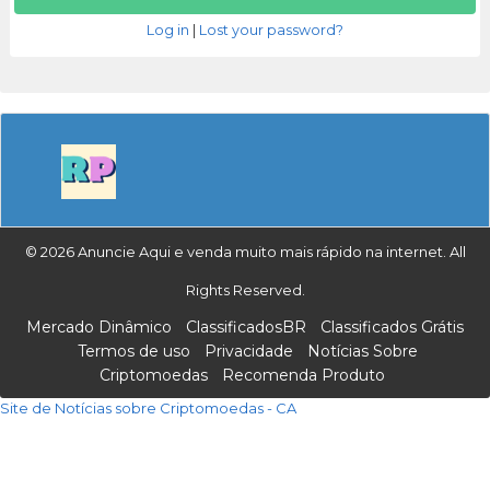
Log in
|
Lost your password?
© 2026 Anuncie Aqui e venda muito mais rápido na internet. All
Rights Reserved.
Mercado Dinâmico
ClassificadosBR
Classificados Grátis
Termos de uso
Privacidade
Notícias Sobre
Criptomoedas
Recomenda Produto
Site de Notícias sobre Criptomoedas - CA