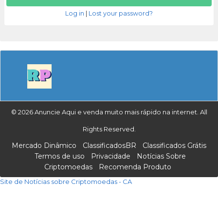
Log in
|
Lost your password?
© 2026 Anuncie Aqui e venda muito mais rápido na internet. All
Rights Reserved.
Mercado Dinâmico
ClassificadosBR
Classificados Grátis
Termos de uso
Privacidade
Notícias Sobre
Criptomoedas
Recomenda Produto
Site de Notícias sobre Criptomoedas - CA