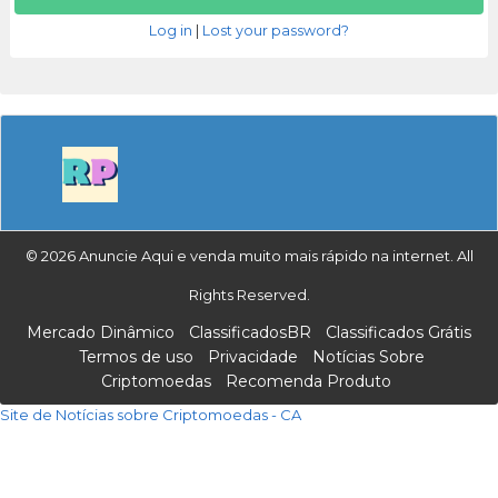
Log in
|
Lost your password?
© 2026 Anuncie Aqui e venda muito mais rápido na internet. All
Rights Reserved.
Mercado Dinâmico
ClassificadosBR
Classificados Grátis
Termos de uso
Privacidade
Notícias Sobre
Criptomoedas
Recomenda Produto
Site de Notícias sobre Criptomoedas - CA