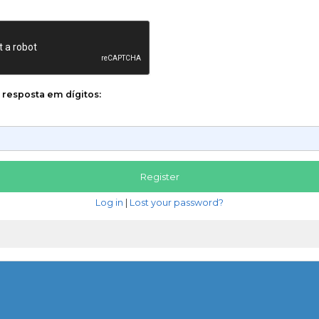
a resposta em dígitos:
Log in
|
Lost your password?