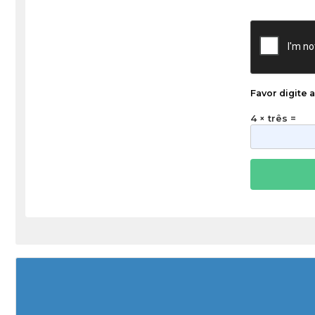
Favor digite 
4 × três =