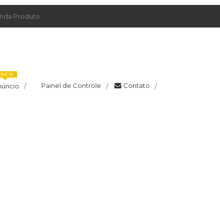
da Produto
NEW
Painel de Controle
Contato
núncio
/
/
/