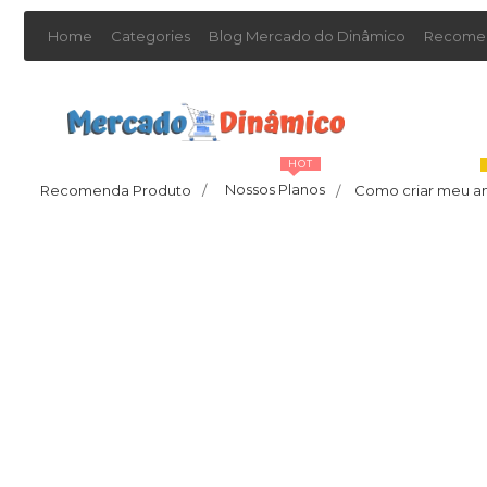
Home
Categories
Blog Mercado do Dinâmico
Recomen
HOT
Nossos Planos
Recomenda Produto
/
Como criar meu a
/