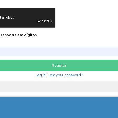
a resposta em dígitos:
Log in
|
Lost your password?