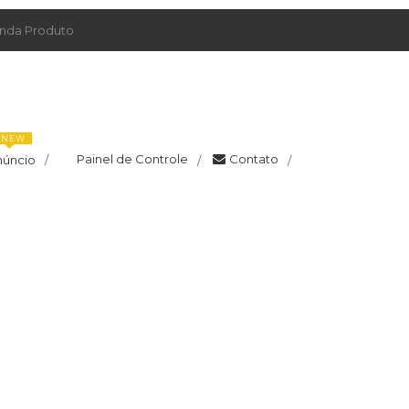
da Produto
NEW
Painel de Controle
Contato
núncio
/
/
/