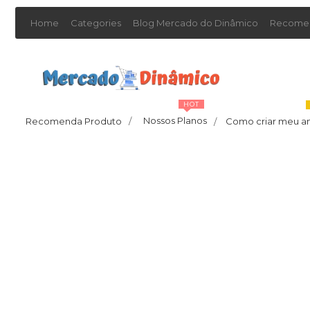
Home
Categories
Blog Mercado do Dinâmico
Recomen
HOT
Nossos Planos
Recomenda Produto
/
Como criar meu a
/