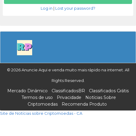
Log in
|
Lost your password?
© 2026 Anuncie Aqui e venda muito mais rápido na internet. All
Rights Reserved.
Mercado Dinâmico
ClassificadosBR
Classificados Grátis
Termos de uso
Privacidade
Notícias Sobre
Criptomoedas
Recomenda Produto
Site de Notícias sobre Criptomoedas - CA