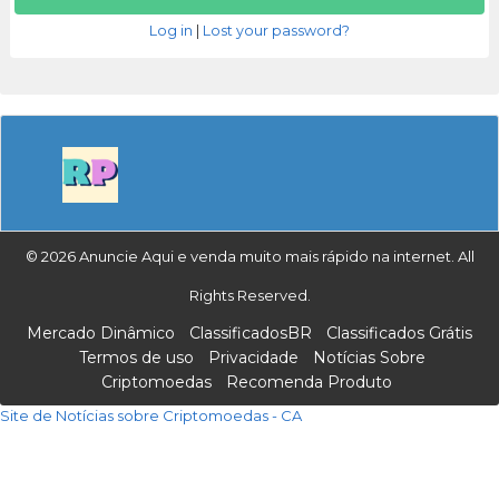
Log in
|
Lost your password?
© 2026 Anuncie Aqui e venda muito mais rápido na internet. All
Rights Reserved.
Mercado Dinâmico
ClassificadosBR
Classificados Grátis
Termos de uso
Privacidade
Notícias Sobre
Criptomoedas
Recomenda Produto
Site de Notícias sobre Criptomoedas - CA