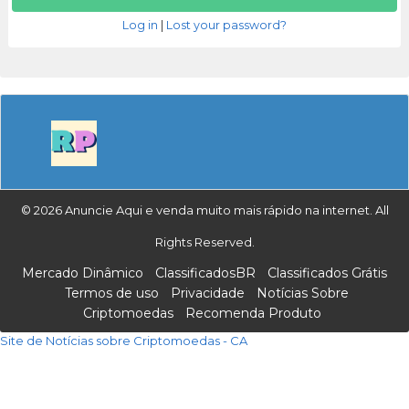
Log in
|
Lost your password?
© 2026 Anuncie Aqui e venda muito mais rápido na internet. All
Rights Reserved.
Mercado Dinâmico
ClassificadosBR
Classificados Grátis
Termos de uso
Privacidade
Notícias Sobre
Criptomoedas
Recomenda Produto
Site de Notícias sobre Criptomoedas - CA