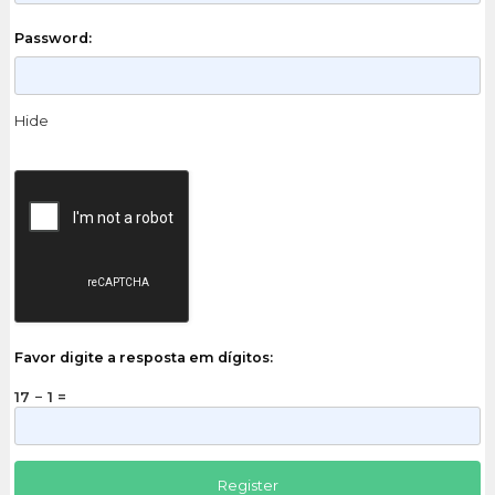
Password:
Hide
Favor digite a resposta em dígitos:
17 − 1 =