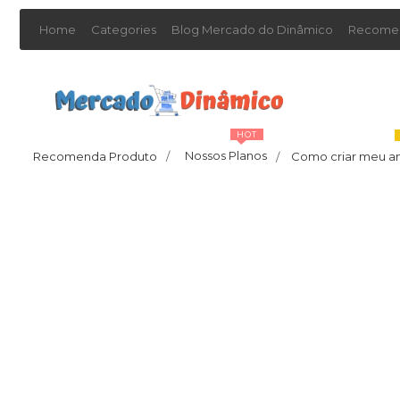
Home
Categories
Blog Mercado do Dinâmico
Recomen
HOT
Nossos Planos
Recomenda Produto
/
Como criar meu a
/