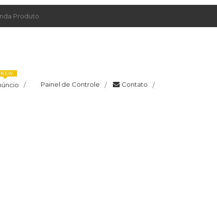
da Produto
NEW
Painel de Controle
Contato
núncio
/
/
/