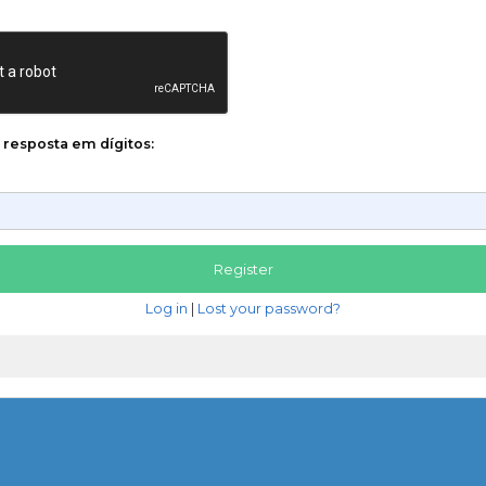
a resposta em dígitos:
Log in
|
Lost your password?