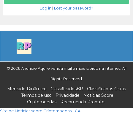
Log in
|
Lost your password?
© 2026 Anuncie Aqui e venda muito mais rápido na internet. All
Rights Reserved.
Mercado Dinâmico
ClassificadosBR
Classificados Grátis
Termos de uso
Privacidade
Notícias Sobre
Criptomoedas
Recomenda Produto
Site de Notícias sobre Criptomoedas - CA