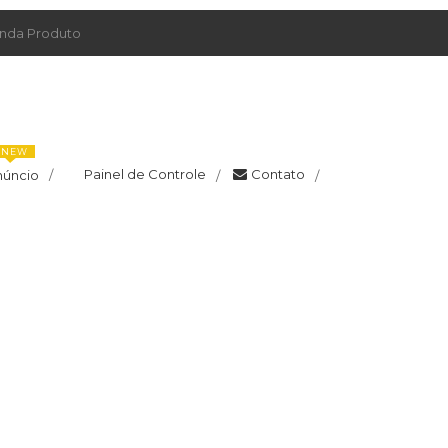
da Produto
NEW
Painel de Controle
Contato
núncio
/
/
/