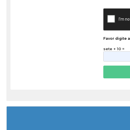
Favor digite 
sete + 10 =