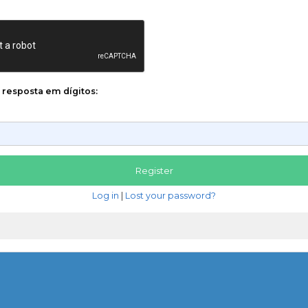
a resposta em dígitos:
Log in
|
Lost your password?