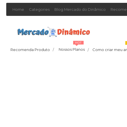
Home
Categories
Blog Mercado do Dinâmico
Recomen
HOT
Nossos Planos
Recomenda Produto
/
Como criar meu a
/