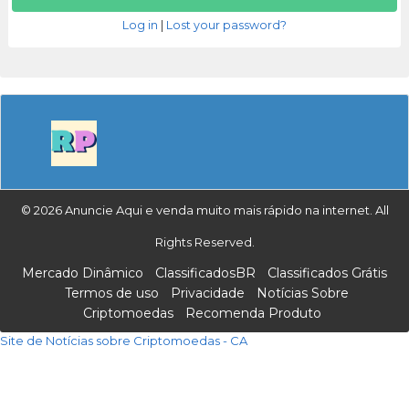
Log in
|
Lost your password?
© 2026 Anuncie Aqui e venda muito mais rápido na internet. All
Rights Reserved.
Mercado Dinâmico
ClassificadosBR
Classificados Grátis
Termos de uso
Privacidade
Notícias Sobre
Criptomoedas
Recomenda Produto
Site de Notícias sobre Criptomoedas - CA