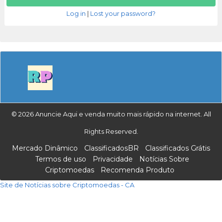
Log in
|
Lost your password?
© 2026 Anuncie Aqui e venda muito mais rápido na internet. All
Rights Reserved.
Mercado Dinâmico
ClassificadosBR
Classificados Grátis
Termos de uso
Privacidade
Notícias Sobre
Criptomoedas
Recomenda Produto
Site de Notícias sobre Criptomoedas - CA