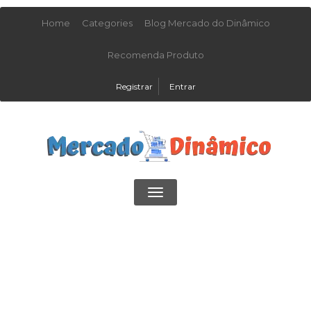
Home
Categories
Blog Mercado do Dinâmico
Recomenda Produto
Registrar
Entrar
Toggle
navigation