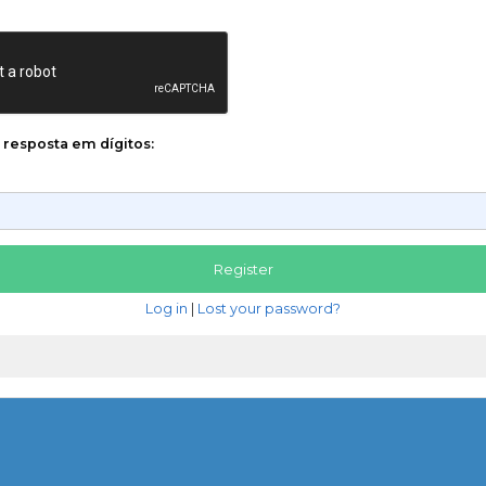
a resposta em dígitos:
Log in
|
Lost your password?