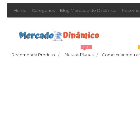
Home
Categories
Blog Mercado do Dinâmico
Recomen
HOT
Nossos Planos
Recomenda Produto
/
Como criar meu a
/