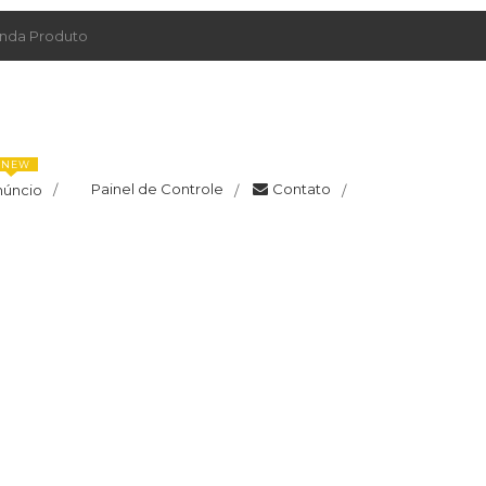
da Produto
NEW
Painel de Controle
Contato
núncio
/
/
/