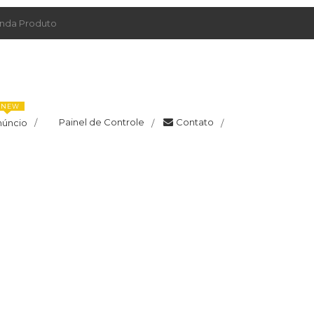
da Produto
NEW
Painel de Controle
Contato
núncio
/
/
/