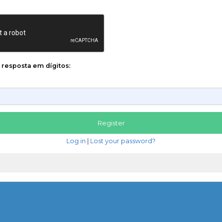
a resposta em dígitos:
Log in
|
Lost your password?