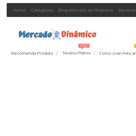
Home
Categories
Blog Mercado do Dinâmico
Recomen
HOT
Nossos Planos
Recomenda Produto
/
Como criar meu a
/