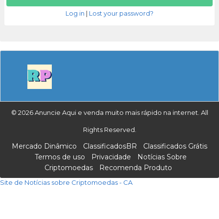
Log in
|
Lost your password?
© 2026 Anuncie Aqui e venda muito mais rápido na internet. All
Rights Reserved.
Mercado Dinâmico
ClassificadosBR
Classificados Grátis
Termos de uso
Privacidade
Notícias Sobre
Criptomoedas
Recomenda Produto
Site de Notícias sobre Criptomoedas - CA