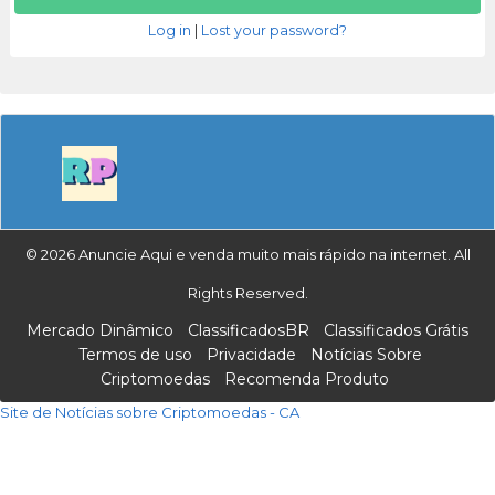
Log in
|
Lost your password?
© 2026 Anuncie Aqui e venda muito mais rápido na internet. All
Rights Reserved.
Mercado Dinâmico
ClassificadosBR
Classificados Grátis
Termos de uso
Privacidade
Notícias Sobre
Criptomoedas
Recomenda Produto
Site de Notícias sobre Criptomoedas - CA