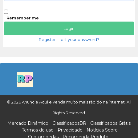
Remember me
Register
|
Lost your password?
© 2026 Anuncie Aqui e venda muito mais rápido na internet. All
Rights Reserved.
Mercado Dinâmico
ClassificadosBR
Classificados Grátis
Termos de uso
Privacidade
Notícias Sobre
Criptomoedas
Recomenda Produto