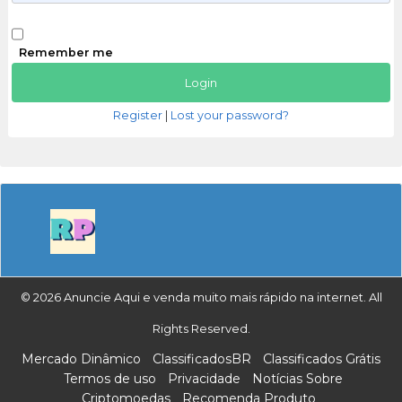
Remember me
Register
|
Lost your password?
© 2026 Anuncie Aqui e venda muito mais rápido na internet. All
Rights Reserved.
Mercado Dinâmico
ClassificadosBR
Classificados Grátis
Termos de uso
Privacidade
Notícias Sobre
Criptomoedas
Recomenda Produto