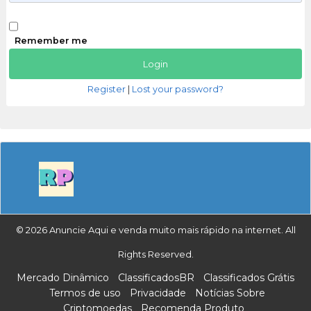
Remember me
Register
|
Lost your password?
© 2026 Anuncie Aqui e venda muito mais rápido na internet. All
Rights Reserved.
Mercado Dinâmico
ClassificadosBR
Classificados Grátis
Termos de uso
Privacidade
Notícias Sobre
Criptomoedas
Recomenda Produto