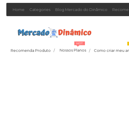
Home
Categories
Blog Mercado do Dinâmico
Recomen
HOT
Nossos Planos
Recomenda Produto
/
Como criar meu a
/