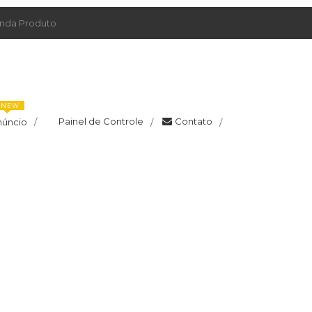
da Produto
NEW
Painel de Controle
Contato
núncio
/
/
/