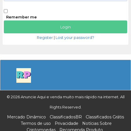
Remember me
Register
|
Lost your password?
© 2026 Anuncie Aqui e venda muito mais rápido na internet. All
Rights Reserved.
Mercado Dinâmico
ClassificadosBR
Classificados Grátis
Termos de uso
Privacidade
Notícias Sobre
Criptomoedas
Recomenda Produto